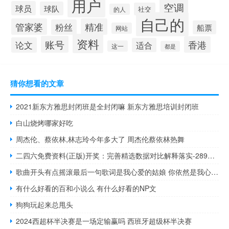
用户
空调
球员
球队
社交
的人
自己的
管家婆
精准
粉丝
船票
网站
资料
账号
香港
论文
适合
这一
都是
猜你想看的文章
2021新东方雅思封闭班是全封闭嘛 新东方雅思培训封闭班
白山烧烤哪家好吃
周杰伦、蔡依林,林志玲今年多大了 周杰伦蔡依林热舞
二四六免费资料(正版)开奖：完善精选数据对比解释落实-2894.3D.A812
歌曲开头有点摇滚最后一句歌词是我心爱的姑娘 你依然是我心爱的姑娘
有什么好看的百和小说么 有什么好看的NP文
狗狗玩起来总甩头
2024西超杯半决赛是一场定输赢吗 西班牙超级杯半决赛