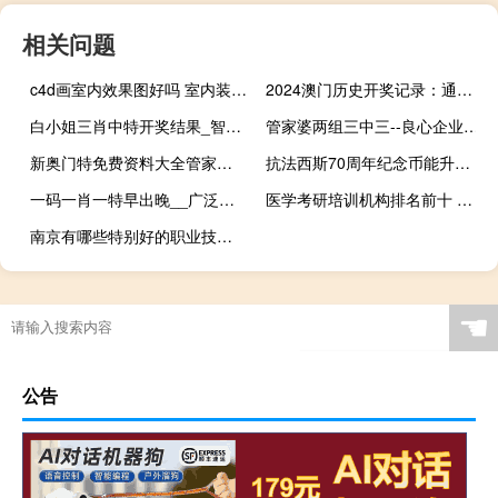
相关问题
c4d画室内效果图好吗 室内装饰设计效果图
2024澳门历史开奖记录：通俗的精确AI分析-1332.3D.A181
白小姐三肖中特开奖结果_智能AI深度解析_百家号版v47.08.353
管家婆两组三中三--良心企业，值得支持--安卓版067.755
新奥门特免费资料大全管家婆料：k8国际-整合大数据解释落实-2158.V1.141
抗法西斯70周年纪念币能升值吗 反法西斯70周年纪念币
一码一肖一特早出晚__广泛的解释落实-2672.3D.A590
医学考研培训机构排名前十 考研培训机构哪个靠谱
南京有哪些特别好的职业技术学院 南京正德职业技术学院
☚
公告