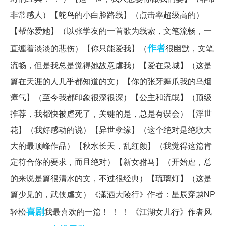
非常感人）【鸵鸟的小白脸路线】（点击率超级高的）
【帮你爱她】（以张学友的一首歌为线索，文笔流畅，一
作者
直缠着淡淡的悲伤）【你只能爱我】（
很幽默，文笔
流畅，但是我总是觉得她故意虐我）【爱在泉城】（这是
篇在天涯的人几乎都知道的文）【你的张牙舞爪我的乌烟
瘴气】（至今我都印象很深很深）【公主和流氓】（顶级
推荐，我都快被虐死了，关键的是，总是有误会）【浮世
花】（我好感动的说）【异世孽缘】（这个绝对是绝歌大
大的最顶峰作品）【秋水长天，乱红颜】（我觉得这篇肯
定符合你的要求，而且绝对）【新女驸马】（开始虐，总
的来说是篇很清水的文，不过很经典）【琉璃灯】（这是
篇少见的，武侠虐文）《潇洒大陵行》作者：星辰穿越NP
喜剧
轻松
我最喜欢的一篇！ ！ ！ 《江湖女儿行》作者风