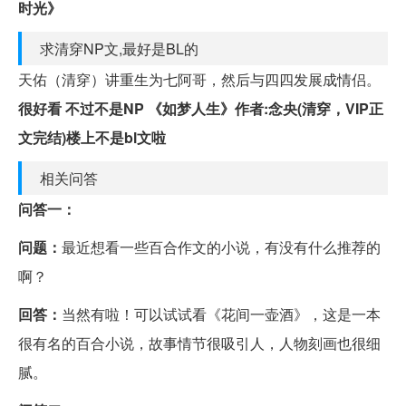
时光》
求清穿NP文,最好是BL的
天佑（清穿）讲重生为七阿哥，然后与四四发展成情侣。
很好看 不过不是NP 《如梦人生》作者:念央(清穿，VIP正
文完结)楼上不是bl文啦
相关问答
问答一：
问题：
最近想看一些百合作文的小说，有没有什么推荐的
啊？
回答：
当然有啦！可以试试看《花间一壶酒》，这是一本
很有名的百合小说，故事情节很吸引人，人物刻画也很细
腻。