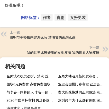
好准备哦！
网络标签：
作者
喜剧
女扮男装
上一篇
清明节手抄报内容怎么写 清明节的画怎么画
下一篇
我的世界比较好看的女生皮肤 我的世界人物皮肤
相关问题
金帅洗衣机怎么拆开清洗 洗衣机怎么拆开清洗图
五角大楼召开新闻发布会，军方高层赴德参与乌克兰援助讨论｜PBS新闻
领取0元免费赞 点赞免费领取(点赞免费领礼品)
亚运会围棋比赛赛程 亚运会比赛时间安排
与李谷一同龄的人 李谷一的故乡是北京
费大厨辣椒炒肉正宗做法 辣椒炒肉的家常做法
2026年世界杯赛制 男足备战2026世界杯
深圳跨年为什么没有倒数 深圳跨年倒计时地点
油浸式变压器最高温度