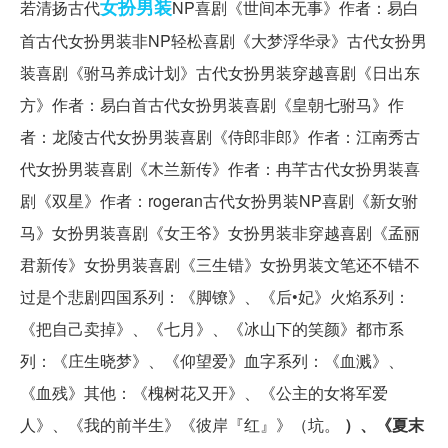
女扮男装
若清扬古代
NP喜剧《世间本无事》作者：易白
首古代女扮男装非NP轻松喜剧《大梦浮华录》古代女扮男
装喜剧《驸马养成计划》古代女扮男装穿越喜剧《日出东
方》作者：易白首古代女扮男装喜剧《皇朝七驸马》作
者：龙陵古代女扮男装喜剧《侍郎非郎》作者：江南秀古
代女扮男装喜剧《木兰新传》作者：冉芊古代女扮男装喜
剧《双星》作者：rogeran古代女扮男装NP喜剧《新女驸
马》女扮男装喜剧《女王爷》女扮男装非穿越喜剧《孟丽
君新传》女扮男装喜剧《三生错》女扮男装文笔还不错不
过是个悲剧四国系列：《脚镣》、《后•妃》火焰系列：
《把自己卖掉》、《七月》、《冰山下的笑颜》都市系
列：《庄生晓梦》、《仰望爱》血字系列：《血溅》、
《血残》其他：《槐树花又开》、《公主的女将军爱
人》、《我的前半生》《彼岸『红』》（坑。
）、《夏末