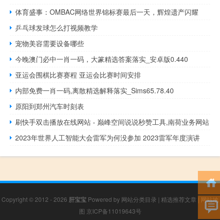
体育盛事：OMBAC网络世界锦标赛最后一天，辉煌遗产闪耀
乒乓球发球怎么打视频教学
宠物美容需要设备哪些
今晚澳门必中一肖一码，大篆精选答案落实_安卓版0.440
亚运会围棋比赛赛程 亚运会比赛时间安排
内部免费一肖一码,离散精选解释落实_Sims65.78.40
原阳到郑州汽车时刻表
刷快手双击播放在线网站 - 巅峰空间说说秒赞工具,南荷业务网站
2023年世界人工智能大会雷军为何没参加 2023雷军年度演讲
Copyright © 2012 - 2026
肝宝宝
Powered by
网站分类目录
|
精选推荐文章
|
网站地
图
京ICP备11019643号