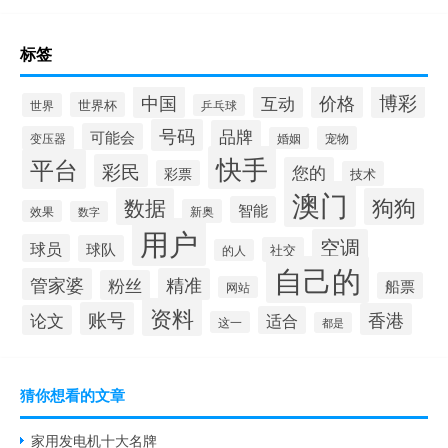
标签
博彩
中国
价格
互动
世界杯
世界
乒乓球
号码
品牌
可能会
变压器
宠物
婚姻
快手
平台
彩民
您的
彩票
技术
澳门
数据
狗狗
智能
新奥
效果
数字
用户
空调
球员
球队
社交
的人
自己的
管家婆
精准
粉丝
船票
网站
资料
账号
香港
论文
适合
这一
都是
猜你想看的文章
家用发电机十大名牌