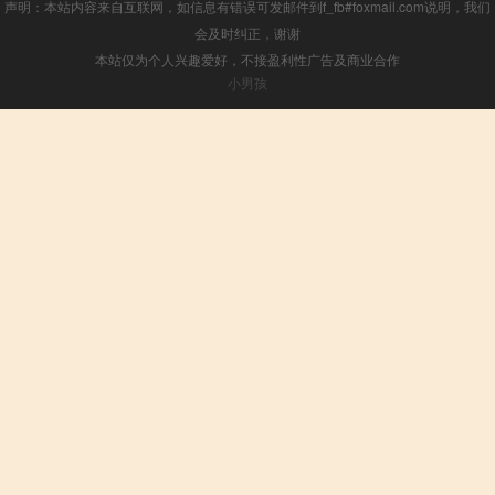
声明：本站内容来自互联网，如信息有错误可发邮件到f_fb#foxmail.com说明，我们
会及时纠正，谢谢
本站仅为个人兴趣爱好，不接盈利性广告及商业合作
小男孩