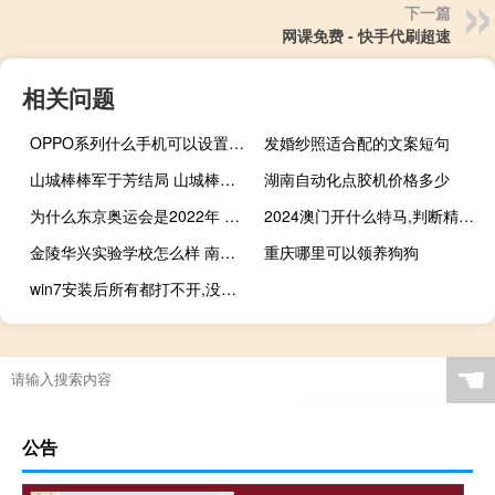
下一篇
网课免费 - 快手代刷超速
相关问题
OPPO系列什么手机可以设置鸿蒙系统 华为鸿蒙系统手机型号
发婚纱照适合配的文案短句
山城棒棒军于芳结局 山城棒棒军方言版全集
湖南自动化点胶机价格多少
为什么东京奥运会是2022年 东京奥运会的举办时间
2024澳门开什么特马,判断精选解释落实_V版33.67.67
金陵华兴实验学校怎么样 南京金陵中学实验小学
重庆哪里可以领养狗狗
win7安装后所有都打不开,没有权限 win7管理员取得所有权
☚
公告