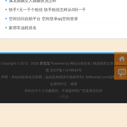
属龙婚姻女人婚姻状况怎样
快手1元一千个粉丝 快手粉丝怎样从0到一千
空间访问自助平台 空间登录qq空间登录
家用车油耗排名
Copyright © 2012 - 2026
肝宝宝
Powered by
网站分类目录
|
精选推荐文章
|
网站地
图
京ICP备11019643号
声明：本站内容来自互联网，如信息有错误可发邮件到f_fb#foxmail.com说明，我们
会及时纠正，谢谢
本站仅为个人兴趣爱好，不接盈利性广告及商业合作
小男孩