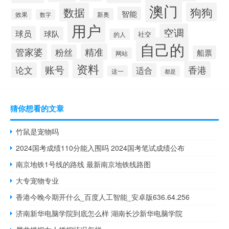
澳门
数据
狗狗
智能
新奥
效果
数字
用户
空调
球员
球队
社交
的人
自己的
管家婆
精准
粉丝
船票
网站
资料
账号
香港
论文
适合
这一
都是
猜你想看的文章
竹鼠是宠物吗
2024国考成绩110分能入围吗 2024国考笔试成绩公布
南京地铁1号线的路线 最新南京地铁线路图
大专宠物专业
香港今晚今期开什么_百度人工智能_安卓版636.64.256
济南新华电脑学院到底怎么样 湖南长沙新华电脑学院