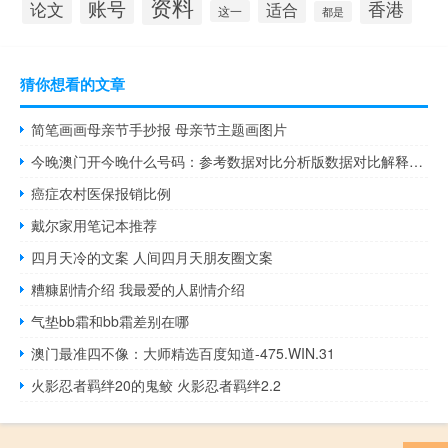
资料
账号
香港
论文
适合
这一
都是
猜你想看的文章
简笔画画母亲节手抄报 母亲节主题画图片
今晚澳门开今晚什么号码：参考数据对比分析版数据对比解释落实-3003.DS0.81
癌症农村医保报销比例
戴尔家用笔记本推荐
四月天冷的文案 人间四月天朋友圈文案
糟糠剧情介绍 我最爱的人剧情介绍
气垫bb霜和bb霜差别在哪
澳门最准四不像：大师精选百度知道-475.WIN.31
火影忍者羁绊20的鬼鲛 火影忍者羁绊2.2