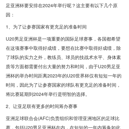
足亚洲杯要安排在2024年举行呢？这主要有以下几个原
因：
1、为了让参赛国家有更充足的准备时间
U20男足亚洲杯是一项重要的国际足球赛事，各国都希望
在这项赛事中取得好成绩，要想在比赛中取得好成绩，除
了球队的实力之外，教练员、球员的技战术水平、身体素
质等方面都需要付出大量的努力和时间，由于U20男足亚
洲杯的举办时间距离2023年的U20世界杯仅有短短一年的
时间，因此为了让参赛国家的球队有更充足的准备时间，
将比赛延期到2024年举行是明智的选择。
2、让亚足联有更多的时间筹办赛事
亚洲足球联合会(AFC)负责组织和管理亚洲地区的足球比
赛，包括U20男足亚洲杯在内，在短短的一年内筹备如此