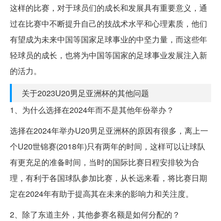
这样的比赛，对于球员们的成长和发展具有重要意义，通
过在比赛中不断提升自己的技战术水平和心理素质，他们
有望成为未来中国等国家足球事业的中坚力量，而这些年
轻球员的成长，也将为中国等国家的足球事业发展注入新
的活力。
关于2023U20男足亚洲杯的其他问题
1、为什么选择在2024年而不是其他年份举办？
选择在2024年举办U20男足亚洲杯的原因有很多，离上一
个U20世锦赛(2018年)只有两年的时间，这样可以让球队
有更充足的准备时间，当时的国际比赛日程安排较为合
理，有利于各国球队参加比赛，从长远来看，将比赛日期
定在2024年有助于提高其在未来的影响力和关注度。
2、除了东道主外，其他参赛名额是如何分配的？