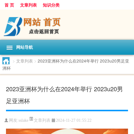
首 页
文章列表
知识分类
网站导航
>
文章列表
>
2023亚洲杯为什么在2024年举行 2023u20男足亚
洲杯
2023亚洲杯为什么在2024年举行 2023u20男
足亚洲杯
文章列表
网友:
sslake
2024-11-27 01:55:22