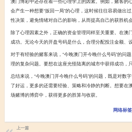
澳门博彩中还存在着一些心理学上的因素。例如，赌客的
会产生一种想要“扳回一局”的心理，这时候往往容易做出
性决策，避免情绪对自己的影响，从而提高自己的获胜机
除了心理因素之外，正确的资金管理同样至关重要。在澳
成功。无论今天的开盘号码是什么，合理分配投注金额、
对于有经验的赌客来说，“今晚澳门开今晚什么号码”的问
理的复杂问题。要想在这座光怪陆离的城市中获得成功，
总结来说，“今晚澳门开今晚什么号码”的问题，既是对数
了好运，更多的还需要经验、策略和冷静的判断。想要在
场赌博的博弈中，获得更多的胜算与收获。
网络标签
上一篇