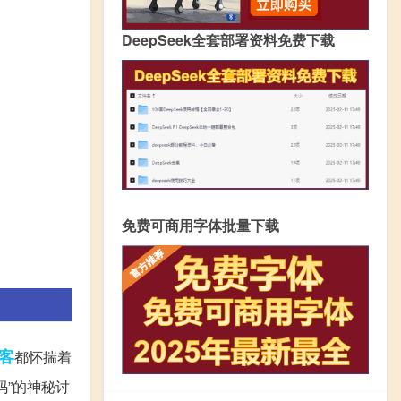
DeepSeek全套部署资料免费下载
免费可商用字体批量下载
客
都怀揣着
”的神秘讨