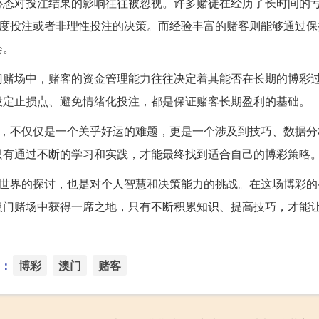
心态对投注结果的影响往往被忽视。许多赌徒在经历了长时间的
过度投注或者非理性投注的决策。而经验丰富的赌客则能够通过保
会。
门赌场中，赌客的资金管理能力往往决定着其能否在长期的博彩
设定止损点、避免情绪化投注，都是保证赌客长期盈利的基础。
题，不仅仅是一个关乎好运的难题，更是一个涉及到技巧、数据分
只有通过不断的学习和实践，才能最终找到适合自己的博彩策略
字世界的探讨，也是对个人智慧和决策能力的挑战。在这场博彩的
澳门赌场中获得一席之地，只有不断积累知识、提高技巧，才能
：
博彩
澳门
赌客