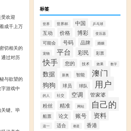
标签
是受欢迎
中国
世界杯
世界
乒乓球
着成千上万
博彩
价格
互动
变压器
号码
品牌
可能会
婚姻
密切相关的
平台
彩民
彩票
宠物
，通过对历
快手
您的
技术
效果
数字
澳门
数据
智能
新奥
秘与欲望的
用户
狗狗
球员
球队
数字游戏中
空调
管家婆
社交
的人
自己的
精准
粉丝
网站
的关键。毕
资料
账号
论文
船票
香港
适合
这一
都是