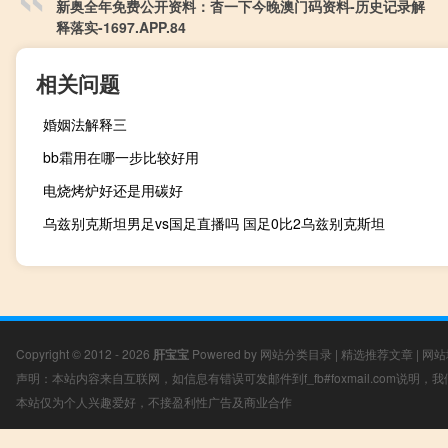
新奥全年免费公开资料：杳一下今晚澳门码资料-历史记录解
释落实-1697.APP.84
相关问题
婚姻法解释三
bb霜用在哪一步比较好用
电烧烤炉好还是用碳好
乌兹别克斯坦男足vs国足直播吗 国足0比2乌兹别克斯坦
Copyright © 2012 - 2026
肝宝宝
Powered by
网站分类目录
|
精选推荐文章
|
网站
声明：本站内容来自互联网，如信息有错误可发邮件到f_fb#foxmail.com说明
本站仅为个人兴趣爱好，不接盈利性广告及商业合作