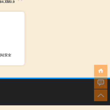
.XM0.9
网站安全
小男孩