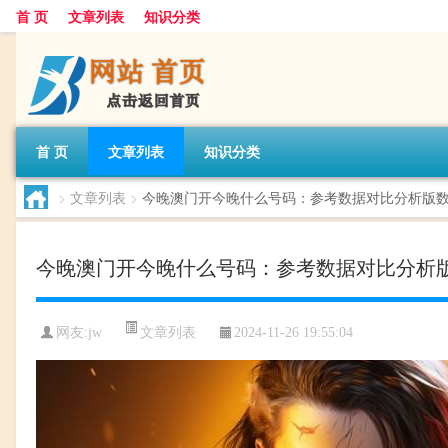
首 页
文章列表
知识分类
首 页
文章列表
知识分类
>
文章列表
>
今晚澳门开今晚什么号码：参考数据对比分析版数据对比
今晚澳门开今晚什么号码：参考数据对比分析版数据对
文章列表
网友:
jw
2024-11-26 19:55:04