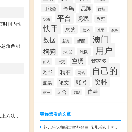
号码
品牌
可能会
婚姻
平台
彩民
彩票
宠物
短时间内快
快手
您的
技术
效果
数字
澳门
数据
智能
新奥
注意角色能
用户
狗狗
球员
球队
空调
管家婆
社交
的人
自己的
精准
粉丝
网站
资料
账号
论文
船票
香港
适合
这一
都是
猜你想看的文章
以上方法，
花儿乐队翻唱过哪些歌曲 花儿乐队十周年演唱会