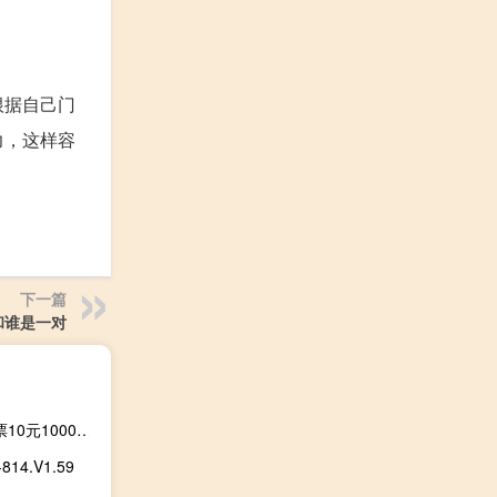
根据自己门
力，这样容
下一篇
和谁是一对
颜夕卡盟登陆平台登录入口 - 互赞助手怎样用_微信人工投票10元1000票平台
4.V1.59