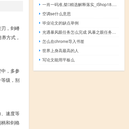
一肖一码准,桀精选解释落实_iShop18.72.67
空调se什么意思
毕业论文的缺点举例
破刃，剑嵴
光遇暴风眼任务怎么完成 风暴之眼任务怎么做
培养方式，
怎么在chrome导入书签
世界上身高最高的人
写论文能用平板么
程中，多参
升等级，别
力、速度等
剑柄和剑格