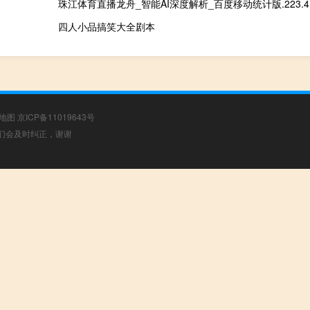
珠江体育直播龙舟_智能AI深度解析_百度移动统计版.223.4
四人小品搞笑大全剧本
地图
京ICP备11019643号
，我们会及时纠正，谢谢