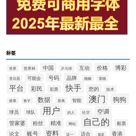
标签
博彩
中国
价格
互动
世界杯
世界
乒乓球
号码
品牌
可能会
变压器
宠物
婚姻
快手
平台
彩民
您的
彩票
技术
澳门
数据
狗狗
智能
新奥
效果
数字
用户
空调
球员
球队
社交
的人
自己的
管家婆
精准
粉丝
船票
网站
资料
账号
香港
论文
适合
这一
都是