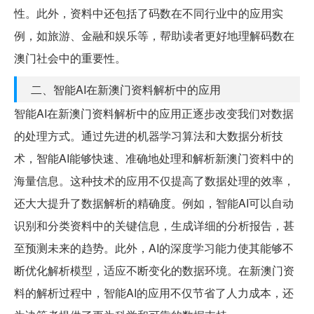
性。此外，资料中还包括了码数在不同行业中的应用实
例，如旅游、金融和娱乐等，帮助读者更好地理解码数在
澳门社会中的重要性。
二、智能AI在新澳门资料解析中的应用
智能AI在新澳门资料解析中的应用正逐步改变我们对数据
的处理方式。通过先进的机器学习算法和大数据分析技
术，智能AI能够快速、准确地处理和解析新澳门资料中的
海量信息。这种技术的应用不仅提高了数据处理的效率，
还大大提升了数据解析的精确度。例如，智能AI可以自动
识别和分类资料中的关键信息，生成详细的分析报告，甚
至预测未来的趋势。此外，AI的深度学习能力使其能够不
断优化解析模型，适应不断变化的数据环境。在新澳门资
料的解析过程中，智能AI的应用不仅节省了人力成本，还