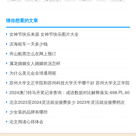
猜你想看的文章
女神节快乐来源 女神节快乐图片大全
滨海租车一天多少钱
舟山船票怎么在网上预订
属龙婚姻女人婚姻状况怎样
为什么美元会全球通用呢
苏州大学文正学院和苏州科技大学天平哪个好 苏州大学文正学院
2024澳门特马开奖记录查询：成语数据对比解释落实-698.PL.60
北京2023至2024灵活就业缴费多少 2023年灵活就业缴费档次
少女装的品牌有哪些
论文阅读心得体会