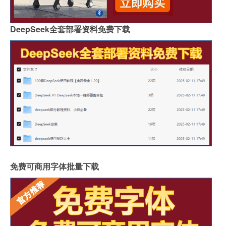
DeepSeek全套部署资料免费下载
免费可商用字体批量下载