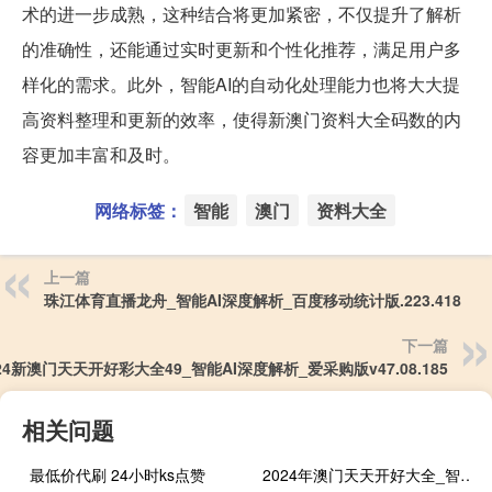
术的进一步成熟，这种结合将更加紧密，不仅提升了解析
的准确性，还能通过实时更新和个性化推荐，满足用户多
样化的需求。此外，智能AI的自动化处理能力也将大大提
高资料整理和更新的效率，使得新澳门资料大全码数的内
容更加丰富和及时。
网络标签：
智能
澳门
资料大全
上一篇
珠江体育直播龙舟_智能AI深度解析_百度移动统计版.223.418
下一篇
24新澳门天天开好彩大全49_智能AI深度解析_爱采购版v47.08.185
相关问题
最低价代刷 24小时ks点赞
2024年澳门天天开好大全_智能AI深度解析_百度移动统计版.223.299