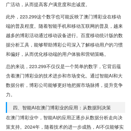
广活动，从而提高客户满意度和忠诚度。
此外，223.299这个数字也可能反映了澳门博彩业在移动
端的普及程度。随着智能手机和移动互联网的普及，越来
越多的博彩活动通过移动设备进行。百度移动统计版的数
据分析工具，能够帮助博彩公司深入了解移动用户的习惯
和偏好，从而优化移动端的用户体验和营销策略。
总的来说，223.299不仅仅是一个简单的数字，它背后蕴
含着澳门博彩业的技术进步和市场变化。通过智能AI和大
数据分析，博彩公司能够更好地把握市场脉搏，提升竞争
力。
四、智能AI在澳门博彩业的应用：从数据到决策
在澳门博彩业中，智能AI的应用正逐步从数据分析走向决
策支持。2024年，随着技术的进一步成熟，AI不仅能够实