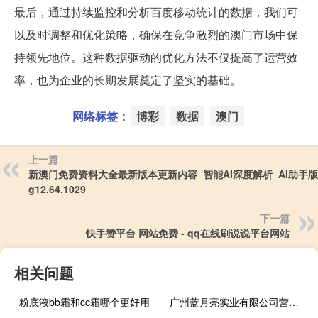
最后，通过持续监控和分析百度移动统计的数据，我们可
以及时调整和优化策略，确保在竞争激烈的澳门市场中保
持领先地位。这种数据驱动的优化方法不仅提高了运营效
率，也为企业的长期发展奠定了坚实的基础。
网络标签：
博彩
数据
澳门
上一篇
新澳门免费资料大全最新版本更新内容_智能AI深度解析_AI助手版
g12.64.1029
下一篇
快手赞平台 网站免费 - qq在线刷说说平台网站
相关问题
粉底液bb霜和cc霜哪个更好用
广州蓝月亮实业有限公司营业执照复印件 广州蓝月亮实业有限公司