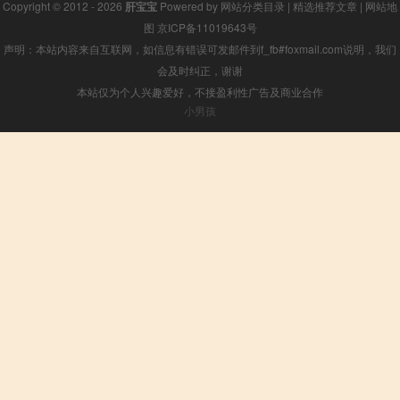
Copyright © 2012 - 2026
肝宝宝
Powered by
网站分类目录
|
精选推荐文章
|
网站地
图
京ICP备11019643号
声明：本站内容来自互联网，如信息有错误可发邮件到f_fb#foxmail.com说明，我们
会及时纠正，谢谢
本站仅为个人兴趣爱好，不接盈利性广告及商业合作
小男孩