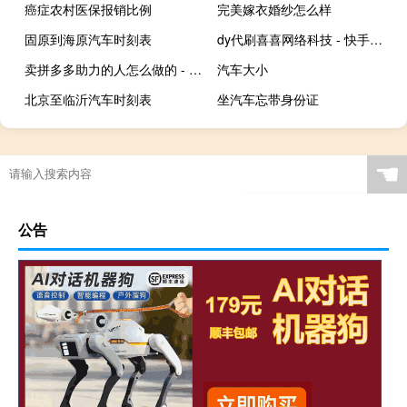
癌症农村医保报销比例
完美嫁衣婚纱怎么样
固原到海原汽车时刻表
dy代刷喜喜网络科技 - 快手如何涨赞免费软件 充快手赞的网站安全
卖拼多多助力的人怎么做的 - 钻石皇朝卡盟
汽车大小
北京至临沂汽车时刻表
坐汽车忘带身份证
☚
公告