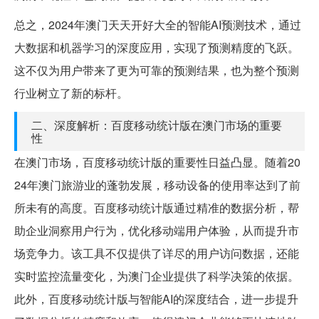
总之，2024年澳门天天开好大全的智能AI预测技术，通过
大数据和机器学习的深度应用，实现了预测精度的飞跃。
这不仅为用户带来了更为可靠的预测结果，也为整个预测
行业树立了新的标杆。
二、深度解析：百度移动统计版在澳门市场的重要
性
在澳门市场，百度移动统计版的重要性日益凸显。随着20
24年澳门旅游业的蓬勃发展，移动设备的使用率达到了前
所未有的高度。百度移动统计版通过精准的数据分析，帮
助企业洞察用户行为，优化移动端用户体验，从而提升市
场竞争力。该工具不仅提供了详尽的用户访问数据，还能
实时监控流量变化，为澳门企业提供了科学决策的依据。
此外，百度移动统计版与智能AI的深度结合，进一步提升