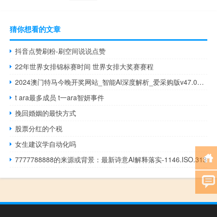
猜你想看的文章
抖音点赞刷粉-刷空间说说点赞
22年世界女排锦标赛时间 世界女排大奖赛赛程
2024澳门特马今晚开奖网站_智能AI深度解析_爱采购版v47.08.362
t ara最多成员 t一ara智妍事件
挽回婚姻的最快方式
股票分红的个税
女生建议学自动化吗
7777788888的来源或背景：最新诗意AI解释落实-1146.ISO.313