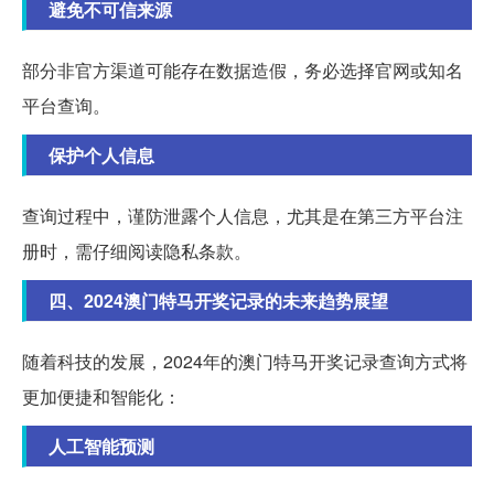
避免不可信来源
部分非官方渠道可能存在数据造假，务必选择官网或知名
平台查询。
保护个人信息
查询过程中，谨防泄露个人信息，尤其是在第三方平台注
册时，需仔细阅读隐私条款。
四、2024澳门特马开奖记录的未来趋势展望
随着科技的发展，2024年的澳门特马开奖记录查询方式将
更加便捷和智能化：
人工智能预测