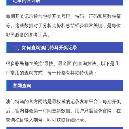
记录内容详解
每期开奖记录通常包括开奖号码、特码、正码和尾数特征
等。这些数据对于分析走势和总结经验非常关键，是每位
彩民必备的参考工具。
二、如何查询澳门特马开奖记录
很多彩民都在关注“最快、最全面”的查询方法。以下是几
种常用的查询方式，每一种都有其独特优势：
官网查询
澳门特马的官方网站是最权威的记录发布平台，每期开奖
后，官网都会第一时间更新数据。用户只需登录官网，在
查询栏目输入期号，即可获取详细记录。