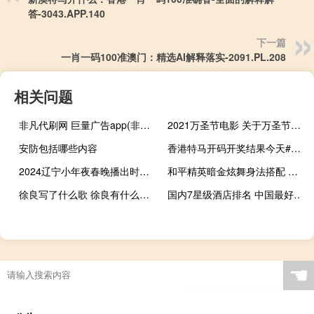
答-3043.APP.140
下一篇
一肖一码100准澳门：精选AI解释落实-2091.PL.208
相关问题
非凡代刷网 巨量广告app(非凡工作室代刷是真的吗)
2021万圣节电影 关于万圣节的电影
安防包括哪些内容
香港特马开码开奖结果今天##广泛的精确数据对比分析-2358.ISO.501
2024辽宁小年夜春晚播出时间 辽宁卫视跨年晚会2024
和平精英暗金炫舞身法搭配 和平精英神秘舞者身材
徐良写了什么歌 徐良有什么好听的歌
国内7星级酒店排名 中国最好的酒店排名
☚