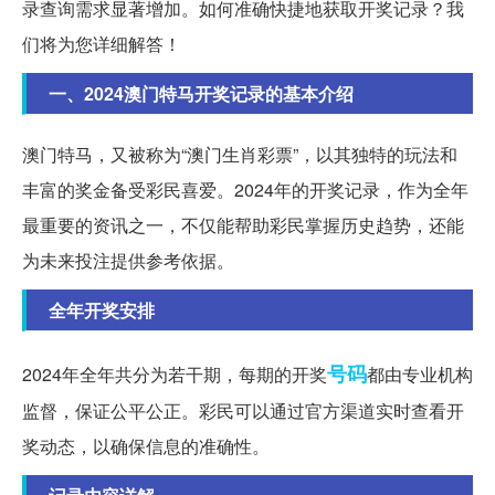
录查询需求显著增加。如何准确快捷地获取开奖记录？我
们将为您详细解答！
一、2024澳门特马开奖记录的基本介绍
澳门特马，又被称为“澳门生肖彩票”，以其独特的玩法和
丰富的奖金备受彩民喜爱。2024年的开奖记录，作为全年
最重要的资讯之一，不仅能帮助彩民掌握历史趋势，还能
为未来投注提供参考依据。
全年开奖安排
号码
2024年全年共分为若干期，每期的开奖
都由专业机构
监督，保证公平公正。彩民可以通过官方渠道实时查看开
奖动态，以确保信息的准确性。