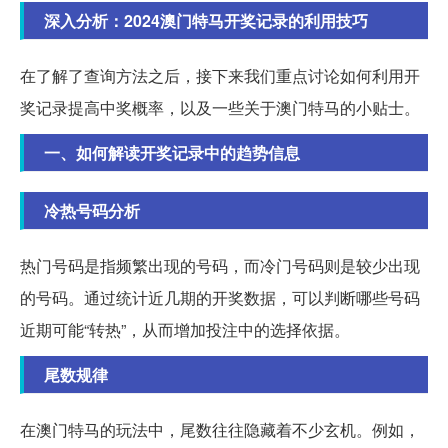
深入分析：2024澳门特马开奖记录的利用技巧
在了解了查询方法之后，接下来我们重点讨论如何利用开
奖记录提高中奖概率，以及一些关于澳门特马的小贴士。
一、如何解读开奖记录中的趋势信息
冷热号码分析
热门号码是指频繁出现的号码，而冷门号码则是较少出现
的号码。通过统计近几期的开奖数据，可以判断哪些号码
近期可能“转热”，从而增加投注中的选择依据。
尾数规律
在澳门特马的玩法中，尾数往往隐藏着不少玄机。例如，