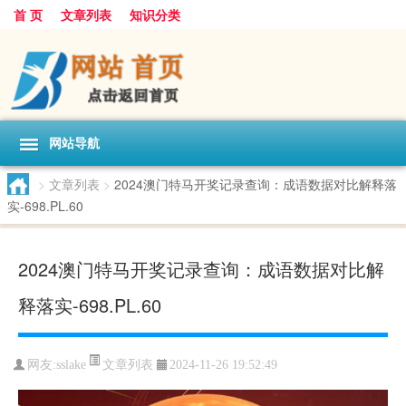
首 页
文章列表
知识分类
网站导航
>
文章列表
>
2024澳门特马开奖记录查询：成语数据对比解释落
实-698.PL.60
2024澳门特马开奖记录查询：成语数据对比解
释落实-698.PL.60
文章列表
网友:
sslake
2024-11-26 19:52:49