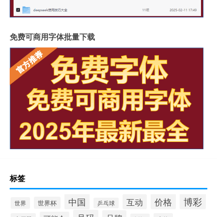
免费可商用字体批量下载
标签
博彩
中国
价格
互动
世界杯
世界
乒乓球