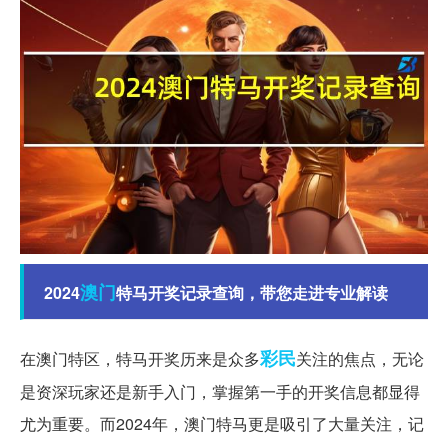
澳门
2024
特马开奖记录查询，带您走进专业解读
彩民
在澳门特区，特马开奖历来是众多
关注的焦点，无论
是资深玩家还是新手入门，掌握第一手的开奖信息都显得
尤为重要。而2024年，澳门特马更是吸引了大量关注，记