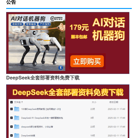
公告
DeepSeek全套部署资料免费下载