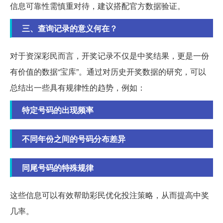
信息可靠性需慎重对待，建议搭配官方数据验证。
三、查询记录的意义何在？
对于资深彩民而言，开奖记录不仅是中奖结果，更是一份
有价值的数据“宝库”。通过对历史开奖数据的研究，可以
总结出一些具有规律性的趋势，例如：
特定号码的出现频率
不同年份之间的号码分布差异
同尾号码的特殊规律
这些信息可以有效帮助彩民优化投注策略，从而提高中奖
几率。