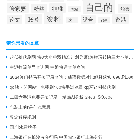
自己的
管家婆
精准
粉丝
船票
网站
资料
账号
香港
论文
适合
这一
都是
猜你想看的文章
超低价代刷网 快3大小单双精准计划导师(怎样玩转快三大小单双)
中通物流单号查询网 中通快运查单查询
2024澳门特马开奖记录查询：成语数据对比解释落实-698.PL.60
qq钻卡盟网站 - 免费刷100快手浏览量 qq环诺科技代刷
二四六香港免费开奖记录：精确AI分析-2463.ISO.606
包装上的r是什么意思
鉴定程序规则
国产bb霜牌子
上海银行在长沙有分行吗 中国农业银行上海分行