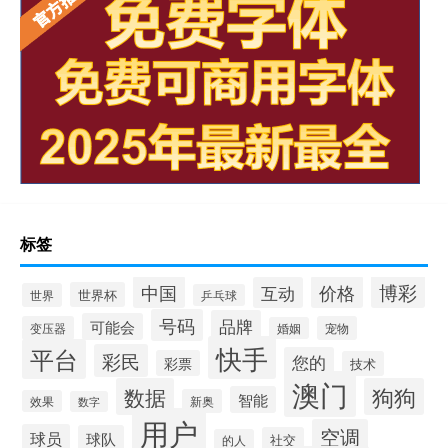
标签
博彩
中国
价格
互动
世界杯
世界
乒乓球
号码
品牌
可能会
变压器
宠物
婚姻
快手
平台
彩民
您的
彩票
技术
澳门
数据
狗狗
智能
新奥
效果
数字
用户
空调
球员
球队
社交
的人