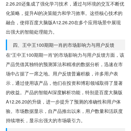
2.26.20还集成了强化学习技术，通过与环境的交互不断优
化策略，提升AI的决策能力和学习效率。这些核心技术的
融合，使得百度大脑版A12.26.20在多个应用场景中展现
出强大的智能处理能力。
四、王中王100期期一肖的市场影响力与用户反馈
在“王中王100期期一肖”的市场影响力与用户反馈方面，该
产品凭借其独特的预测算法和精准的数据分析，迅速在市
场中占据了一席之地。用户反馈普遍积极，许多用户表
示，通过使用该产品，他们在投资和博彩领域取得了显著
的收益。产品的智能AI深度解析功能，特别是百度大脑版
A12.26.20的升级，进一步提升了预测的准确性和用户体
验。市场数据显示，自产品推出以来，用户数量和活跃度
持续增长，显示出强大的市场吸引力。