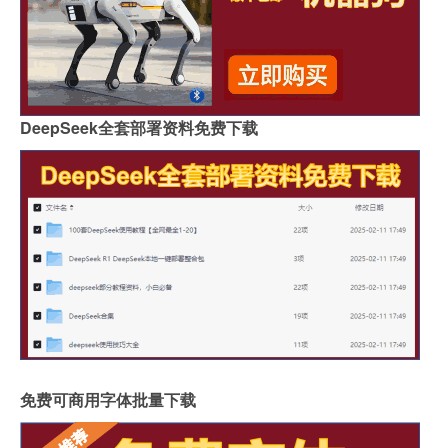
DeepSeek全套部署资料免费下载
免费可商用字体批量下载