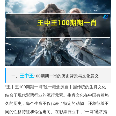
王中王
一、
100期期一肖的历史背景与文化意义
“王中王100期期一肖”这一概念源自中国传统的生肖文化，
结合了现代彩票行业的流行元素。生肖文化在中国有着悠
久的历史，每个生肖不仅代表了特定的动物，还象征着不
同的性格特征和命运走向。在彩票行业中，“一肖”通常指