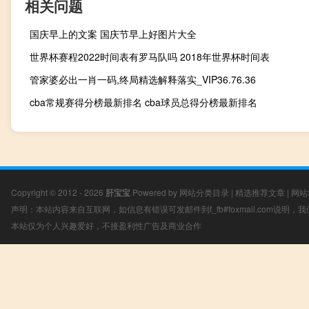
相关问题
国庆早上的文案 国庆节早上好图片大全
世界杯赛程2022时间表有罗马队吗 2018年世界杯时间表
管家婆必出一肖一码,终局精选解释落实_VIP36.76.36
cba常规赛得分榜最新排名 cba球员总得分榜最新排名
Copyright © 2012 - 2026
肝宝宝
Powered by
网站分类目录
|
精选推荐文章
|
网站
声明：本站内容来自互联网，如信息有错误可发邮件到f_fb#foxmail.com说明
本站仅为个人兴趣爱好，不接盈利性广告及商业合作