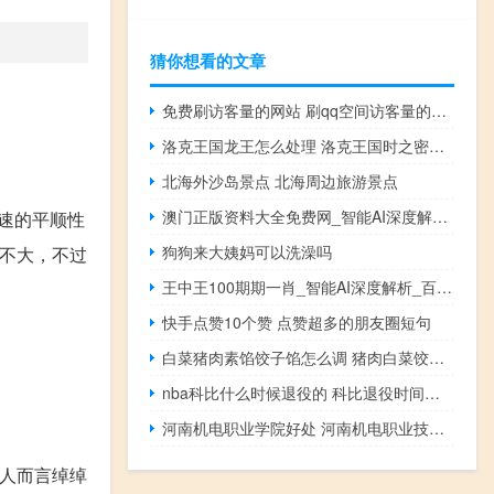
猜你想看的文章
免费刷访客量的网站 刷qq空间访客量的网址一万一元(有没有免费刷qq空间访客量的软件)
洛克王国龙王怎么处理 洛克王国时之密道在哪
北海外沙岛景点 北海周边旅游景点
澳门正版资料大全免费网_智能AI深度解析_百度大脑版A12.252
速的平顺性
狗狗来大姨妈可以洗澡吗
性不大，不过
王中王100期期一肖_智能AI深度解析_百度大脑版A12.26.20
快手点赞10个赞 点赞超多的朋友圈短句
白菜猪肉素馅饺子馅怎么调 猪肉白菜饺子馅的做法
nba科比什么时候退役的 科比退役时间是哪一天
河南机电职业学院好处 河南机电职业技术学院
个人而言绰绰