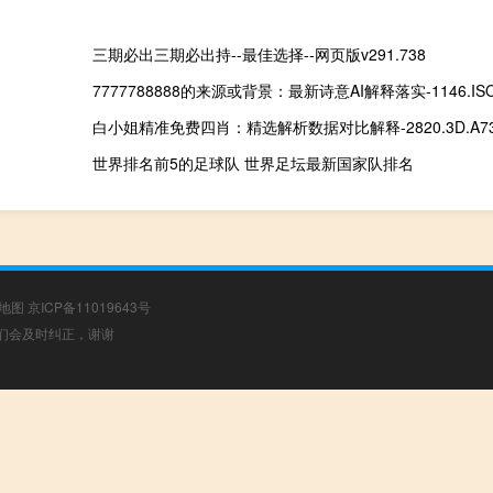
三期必出三期必出持--最佳选择--网页版v291.738
7777788888的来源或背景：最新诗意AI解释落实-1146.ISO
白小姐精准免费四肖：精选解析数据对比解释-2820.3D.A7
世界排名前5的足球队 世界足坛最新国家队排名
地图
京ICP备11019643号
，我们会及时纠正，谢谢