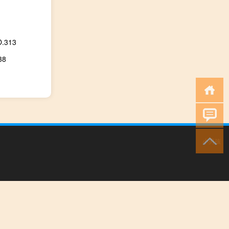
.313
38
小男孩