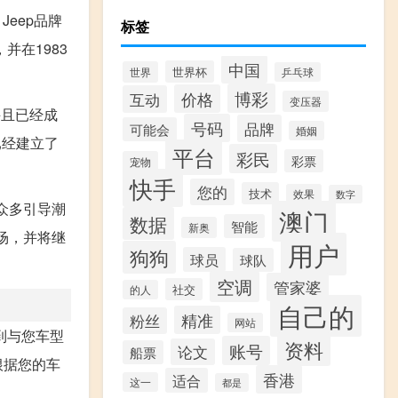
eep品牌
标签
并在1983
中国
世界杯
世界
乒乓球
博彩
价格
互动
变压器
并且已经成
号码
品牌
可能会
婚姻
已经建立了
平台
彩民
彩票
宠物
快手
您的
技术
效果
数字
众多引导潮
澳门
数据
智能
新奥
市场，并将继
用户
狗狗
球员
球队
空调
管家婆
社交
的人
自己的
精准
粉丝
网站
到与您车型
资料
账号
论文
船票
根据您的车
香港
适合
这一
都是