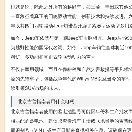
也就是说，除此之外所有的越野车，如三菱、丰田或其他公司
一直象征着真正的四轮驱动性能、创新技术和持续改进。六十多年前
年以其四门四轮驱动Jeep切诺基开辟了紧凑型运动型多用途
如今，Jeep车依然与第一辆Jeep车血脉相连。Jeep
为越野性能的国际代名词。如今，Jeep车销往全球将近10
粗犷、多功能和真正四轮驱动动力的声誉。
不仅在军用领域，而且在像耕种和自然灾害救援等平凡领域，
流的先锋车型，包括战争年代的Willys MB以及当今的车
续引领SUV市场的未来。
北京吉普指南者用什么电瓶
北京吉普指南者使用的蓄电池型号可能因年份和生产批次而
相匹配的蓄电池，建议您查看汽车手册或联系当地的吉普
辆识别号（VIN）或生产日期来查找相关信息。请确保在