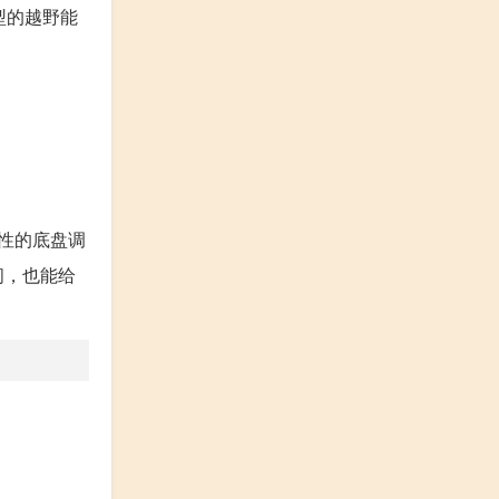
型的越野能
性的底盘调
间，也能给