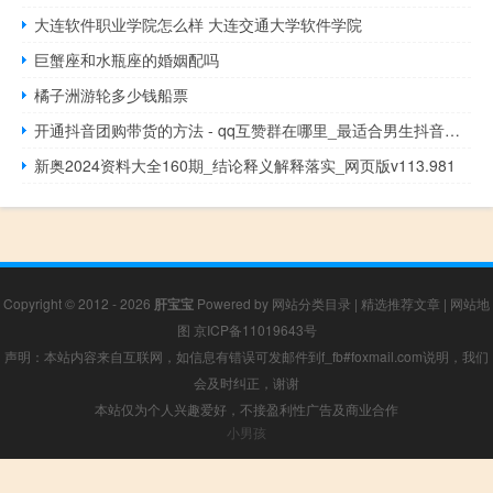
大连软件职业学院怎么样 大连交通大学软件学院
巨蟹座和水瓶座的婚姻配吗
橘子洲游轮多少钱船票
开通抖音团购带货的方法 - qq互赞群在哪里_最适合男生抖音昵称
新奥2024资料大全160期_结论释义解释落实_网页版v113.981
Copyright © 2012 - 2026
肝宝宝
Powered by
网站分类目录
|
精选推荐文章
|
网站地
图
京ICP备11019643号
声明：本站内容来自互联网，如信息有错误可发邮件到f_fb#foxmail.com说明，我们
会及时纠正，谢谢
本站仅为个人兴趣爱好，不接盈利性广告及商业合作
小男孩