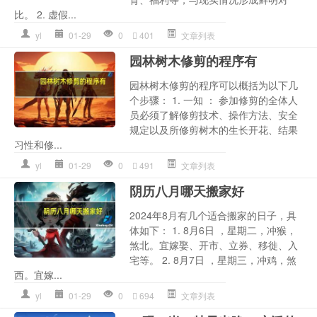
比。 2. 虚假...
yl
01-29
0
401
文章列表
园林树木修剪的程序有
园林树木修剪的程序可以概括为以下几
个步骤： 1. 一知 ： 参加修剪的全体人
员必须了解修剪技术、操作方法、安全
规定以及所修剪树木的生长开花、结果
习性和修...
yl
01-29
0
491
文章列表
阴历八月哪天搬家好
2024年8月有几个适合搬家的日子，具
体如下： 1. 8月6日 ，星期二，冲猴，
煞北。宜嫁娶、开市、立券、移徙、入
宅等。 2. 8月7日 ，星期三，冲鸡，煞
西。宜嫁...
yl
01-29
0
694
文章列表