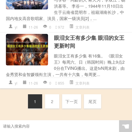
洪基等。 李谷一，1944年11月10日出
生于云南省昆明市，祖籍湖南长沙，中
国内地女高音歌唱家、演员，国家一级演员[2]，...
yl
11-26
0
972
文章列表
眼泪女王有多少集 眼泪的女王
更新时间
眼泪女王有多少集 有16集。 《眼泪女
王》每周六、日（韩国时间）晚上9点2
0分在TVING播出。这是tvN周末剧，由
金秀贤和金智媛领衔主演，一共有十六集，每周更...
yl
11-26
0
855
文章列表
1
2
下一页
尾页
☚