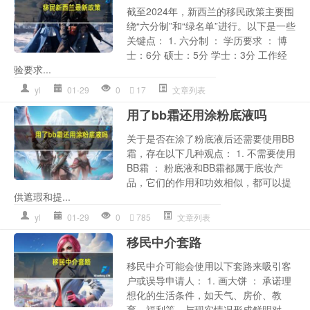
截至2024年，新西兰的移民政策主要围
绕“六分制”和“绿名单”进行。以下是一些
关键点： 1. 六分制 ： 学历要求 ： 博
士：6分 硕士：5分 学士：3分 工作经
验要求...
yl
01-29
0
17
文章列表
用了bb霜还用涂粉底液吗
关于是否在涂了粉底液后还需要使用BB
霜，存在以下几种观点： 1. 不需要使用
BB霜 ： 粉底液和BB霜都属于底妆产
品，它们的作用和功效相似，都可以提
供遮瑕和提...
yl
01-29
0
785
文章列表
移民中介套路
移民中介可能会使用以下套路来吸引客
户或误导申请人： 1. 画大饼 ： 承诺理
想化的生活条件，如天气、房价、教
育、福利等，与现实情况形成鲜明对