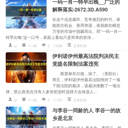
一码一肖一特早出晚__广泛的
解释落实-2672.3D.A590
在这个信息爆炸、竞争激烈的时代，谁
能抓住机会、善用资源，谁就能在瞬息
万变的市场中脱颖而出。而“一码一肖一
特早出晚”这一口号，表面上看似只是简单的宣传...
yl
11-26
0
628
文章列表
伊利诺伊州最高法院判决民主
党提名限制法案违宪
斯普林菲尔德，病了。（美联社）
周五，伊利诺伊州最高法院维持了一项
下级法院的裁决，该裁决推翻了一项法
律，禁止政党在没有人参加初选时选择大会候选人...
yl
11-26
0
753
文章列表
与李谷一同龄的人 李谷一的故
乡是北京
与李谷一同龄的人 蒋大为，李双江，杨