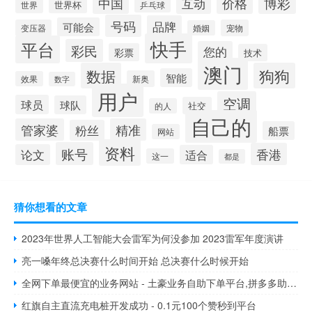
博彩
中国
价格
互动
世界杯
世界
乒乓球
号码
品牌
可能会
变压器
宠物
婚姻
快手
平台
彩民
您的
彩票
技术
澳门
数据
狗狗
智能
新奥
效果
数字
用户
空调
球员
球队
社交
的人
自己的
管家婆
精准
粉丝
船票
网站
资料
账号
香港
论文
适合
这一
都是
猜你想看的文章
2023年世界人工智能大会雷军为何没参加 2023雷军年度演讲
亮一嗓年终总决赛什么时间开始 总决赛什么时候开始
全网下单最便宜的业务网站 - 土豪业务自助下单平台,拼多多助力微信群二维码
红旗自主直流充电桩开发成功 - 0.1元100个赞秒到平台