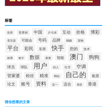
标签
博彩
中国
价格
互动
世界杯
世界
乒乓球
号码
品牌
可能会
变压器
宠物
婚姻
快手
平台
彩民
您的
彩票
技术
澳门
数据
狗狗
智能
新奥
效果
数字
用户
空调
球员
球队
社交
的人
自己的
管家婆
精准
粉丝
船票
网站
资料
账号
香港
论文
适合
这一
都是
猜你想看的文章