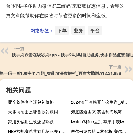
台”和“拼多多助力微信群二维码”来获取优惠信息，希望这
篇文章能帮助你在购物时节省更多的时间和金钱。
网络标签：
下单
业务
平台
上一篇
快手刷双击在线秒刷app - 快手24小时自助业务,快手作品点赞自
下一篇
婆一码一肖100中奖71期_智能AI深度解析_百度大脑版A12.31.888
相关问题
哪个软件查全球包包价格
2024澳门今晚开什么生肖_精选解释落实将深度解析_实用版051.117
大步向前走是哪首歌的歌词 勇敢的向前走是什么歌
海底隧道由来 英吉利海峡海底隧道
家用买锅用生铁还是熟铁
iwatch3和se区别 苹果手表iwatch报价
NBA常规赛总共有几场比赛 nba今天有几场比赛
赛尔号龙仪塔克林解析 赛尔号塔克林怎么打