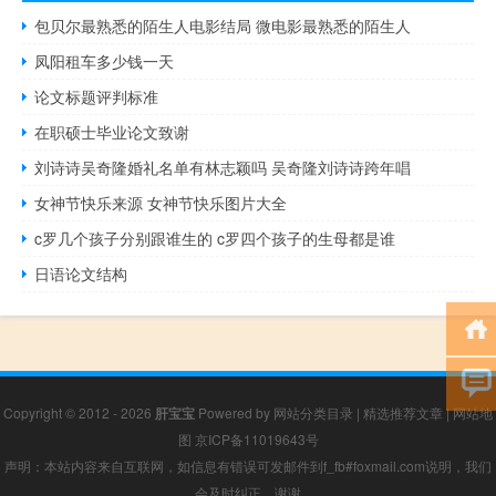
包贝尔最熟悉的陌生人电影结局 微电影最熟悉的陌生人
凤阳租车多少钱一天
论文标题评判标准
在职硕士毕业论文致谢
刘诗诗吴奇隆婚礼名单有林志颖吗 吴奇隆刘诗诗跨年唱
女神节快乐来源 女神节快乐图片大全
c罗几个孩子分别跟谁生的 c罗四个孩子的生母都是谁
日语论文结构
Copyright © 2012 - 2026
肝宝宝
Powered by
网站分类目录
|
精选推荐文章
|
网站地
图
京ICP备11019643号
声明：本站内容来自互联网，如信息有错误可发邮件到f_fb#foxmail.com说明，我们
会及时纠正，谢谢