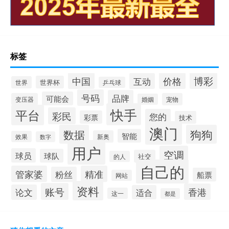
标签
博彩
中国
价格
互动
世界杯
世界
乒乓球
号码
品牌
可能会
变压器
宠物
婚姻
快手
平台
彩民
您的
彩票
技术
澳门
数据
狗狗
智能
新奥
效果
数字
用户
空调
球员
球队
社交
的人
自己的
管家婆
精准
粉丝
船票
网站
资料
账号
香港
论文
适合
这一
都是