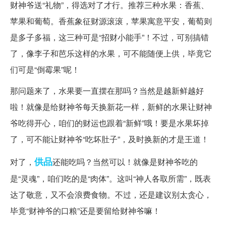
财神爷送“礼物”，得选对了才行。推荐三种水果：香蕉、
苹果和葡萄。香蕉象征财源滚滚，苹果寓意平安，葡萄则
是多子多福，这三种可是“招财小能手”！不过，可别搞错
了，像李子和芭乐这样的水果，可不能随便上供，毕竟它
们可是“倒霉果”呢！
那问题来了，水果要一直摆在那吗？当然是越新鲜越好
啦！就像是给财神爷每天换新花一样，新鲜的水果让财神
爷吃得开心，咱们的财运也跟着“新鲜”哦！要是水果坏掉
了，可不能让财神爷“吃坏肚子”，及时换新的才是王道！
供品
对了，
还能吃吗？当然可以！就像是财神爷吃的
是“灵魂”，咱们吃的是“肉体”。这叫“神人各取所需”，既表
达了敬意，又不会浪费食物。不过，还是建议别太贪心，
毕竟“财神爷的口粮”还是要留给财神爷嘛！