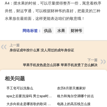
A4：摆水果的时候，可以尽量摆得整齐一些，寓意着秩序
井然，财运亨通，可以根据财神爷的喜好，把最灵的三种
水果放在最前面，这样更能表达咱们的敬意哦！
网络标签：
供品
水果
财神爷
上一篇
身份证成年按什么算 没人用过的成年身份证
下一篇
苹果手机发热是怎么回事 苹果手机发烫了怎么解决
相关问题
手工皂可以洗脸么
农历6月那天搬家好
spa之后要洗澡吗 男士spa时根浴要射吗
格力和海尔空调哪个好点
大步向前走是哪首歌的歌词 勇敢的向前走是什么歌
电路上的高压线怎么接