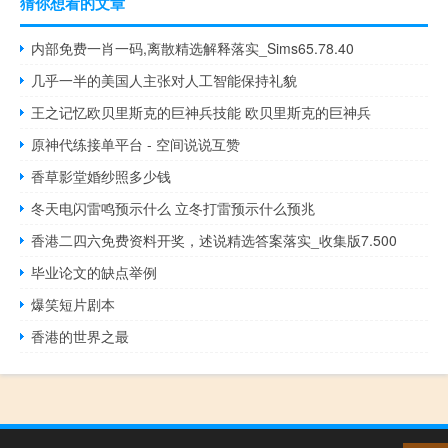
猜你想看的文章
内部免费一肖一码,离散精选解释落实_Sims65.78.40
几乎一半的美国人主张对人工智能保持礼貌
王之记忆欧贝里斯克的巨神兵技能 欧贝里斯克的巨神兵
原神代练接单平台 - 空间说说互赞
香草影堂婚纱照多少钱
冬天电闪雷鸣预示什么 立冬打雷预示什么预兆
香港二四六免费资料开奖，述说精选答案落实_收集版7.500
毕业论文的缺点举例
爆笑短片剧本
香港的世界之最