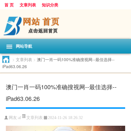
首 页
文章列表
知识分类
网站导航
>
文章列表
>
澳门一肖一码100%准确搜视网--最佳选择--
iPad63.06.26
澳门一肖一码100%准确搜视网--最佳选择--
iPad63.06.26
文章列表
网友:
al
2024-11-26 18:26:32