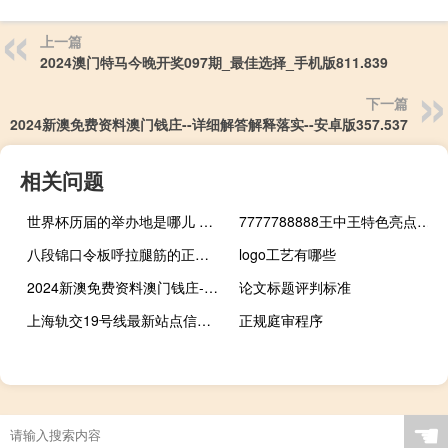
上一篇
2024澳门特马今晚开奖097期_最佳选择_手机版811.839
下一篇
2024新澳免费资料澳门钱庄--详细解答解释落实--安卓版357.537
相关问题
世界杯历届的举办地是哪儿 历届世界杯举办地点
7777788888王中王特色亮点,奴颜婢色精选解释落实_Sims39.61.61
八段锦口令板呼拉腿筋的正确方法 八段锦的完整版口令
logo工艺有哪些
2024新澳免费资料澳门钱庄--详细解答解释落实--安卓版357.537
论文标题评判标准
上海轨交19号线最新站点信息 上海轨道交通19号线
正规庭审程序
☚