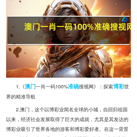
澳门
准确
博彩
1.《
一肖一码100%
搜视网》：探索
世
界的精准导航
2.澳门，这个以博彩业闻名全球的小城，自回归祖国
以来，经济社会发展取得了巨大的成就，尤其是其发达的
博彩业吸引了世界各地的游客和博彩爱好者。在这一背景