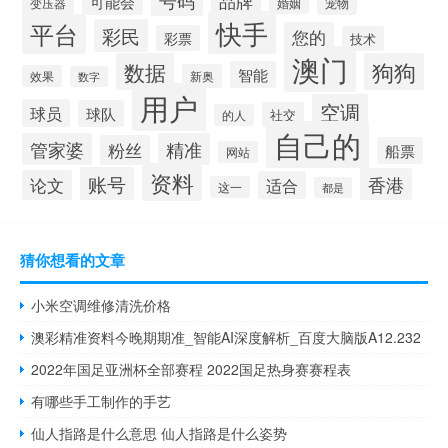
品牌
可能会
变压器
宠物
婚姻
快手
平台
彩民
您的
彩票
技术
澳门
数据
狗狗
智能
新奥
效果
数字
用户
空调
球员
球队
社交
的人
自己的
管家婆
精准
粉丝
船票
网站
资料
账号
香港
论文
适合
这一
都是
猜你想看的文章
小米空调维修清洗价格
澳彩精准资料今晚期期准_智能AI深度解析_百度大脑版A12.232
2022年国足亚洲杯全部赛程 2022国足热身赛赛程表
有哪些手工制作的手艺
仙人指路是什么意思 仙人指路是什么姿势