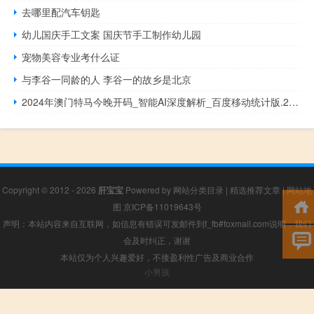
去哪里配汽车钥匙
幼儿国庆手工文案 国庆节手工制作幼儿园
宠物美容专业考什么证
与李谷一同龄的人 李谷一的故乡是北京
2024年澳门特马今晚开码_智能AI深度解析_百度移动统计版.23.48
Copyright © 2012 - 2026
肝宝宝
Powered by
网站分类目录
|
精选推荐文章
|
网站地
图
京ICP备11019643号
声明：本站内容来自互联网，如信息有错误可发邮件到f_fb#foxmail.com说明，我们
会及时纠正，谢谢
本站仅为个人兴趣爱好，不接盈利性广告及商业合作
小男孩