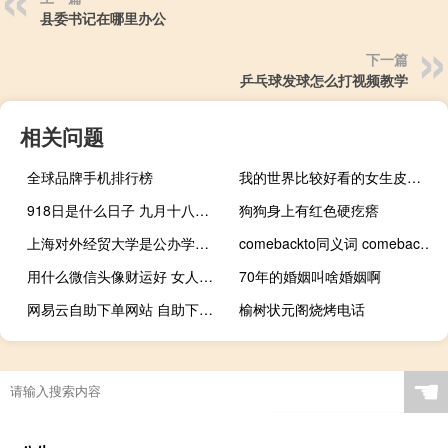
县委书记在哪里办公
下一篇
乒乓球发球怎么打视频教学
相关问题
全球品牌手机排行榜
我的世界比较好看的女生皮肤 我的世界人物皮肤
918日是什么日子 九月十八是什么纪念日
狗狗身上有红色硬疙瘩
上海对外经贸大学是公办学校吗 上海市贸易学校地址
comebackto同义词 comebacktome
用什么微信头像财运好 女人最好运的微信头像
70年的婚姻叫啥婚姻啊
网易云自助下单网站 自助下单卡网(网易云音乐下单平台)
榆树状元阁烧烤电话
☚