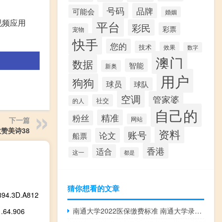
号码
品牌
可能会
婚姻
视频应用
平台
彩民
彩票
宠物
快手
您的
技术
效果
数字
澳门
数据
智能
新奥
用户
狗狗
球员
球队
空调
管家婆
社交
的人
自己的
精准
粉丝
网站
下一篇
赞美诗38
资料
账号
论文
船票
香港
适合
这一
都是
猜你想看的文章
3D.A812
南通大学2022医保缴费标准 南通大学录取分数线2022
4.906