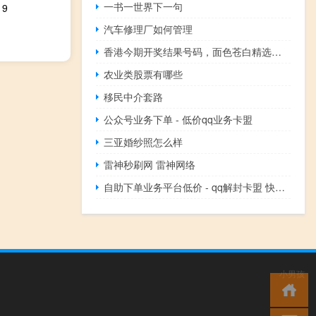
一书一世界下一句
9
汽车修理厂如何管理
香港今期开奖结果号码，面色苍白精选答案落实_体验版584.1
农业类股票有哪些
移民中介套路
公众号业务下单 - 低价qq业务卡盟
三亚婚纱照怎么样
雷神秒刷网 雷神网络
自助下单业务平台低价 - qq解封卡盟 快手涨热度软件
小男孩