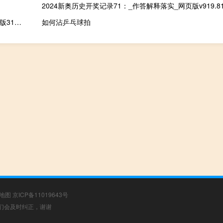
2024新奥历史开奖记录71：_作答解释落实_网页版v919.81
今晚9点30开什么生肖(今晚一定出准确生肖)--一句引发热议--安卓版311.374
如何沾乒乓球拍
地图
京ICP备11019643号
，我们会及时纠正，谢谢