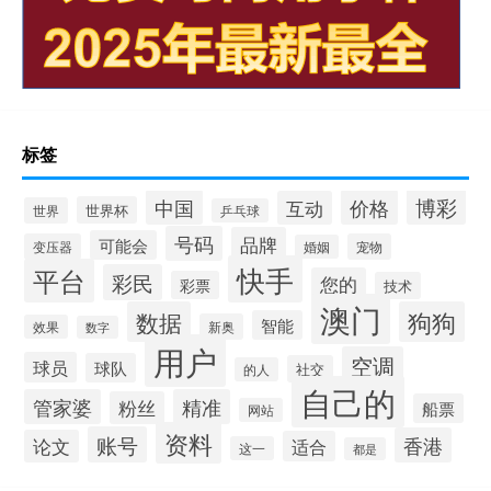
标签
博彩
中国
价格
互动
世界杯
世界
乒乓球
号码
品牌
可能会
变压器
宠物
婚姻
快手
平台
彩民
您的
彩票
技术
澳门
数据
狗狗
智能
新奥
效果
数字
用户
空调
球员
球队
社交
的人
自己的
管家婆
精准
粉丝
船票
网站
资料
账号
香港
论文
适合
这一
都是