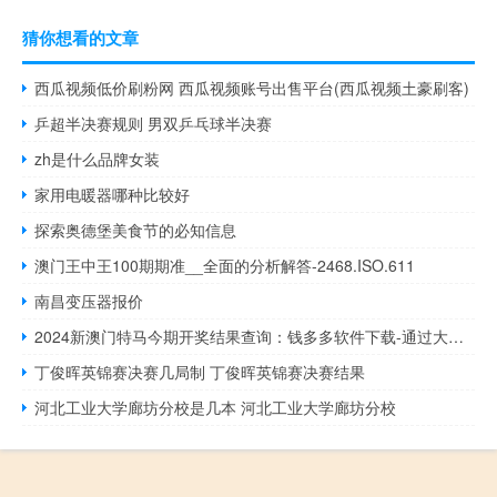
猜你想看的文章
西瓜视频低价刷粉网 西瓜视频账号出售平台(西瓜视频土豪刷客)
乒超半决赛规则 男双乒乓球半决赛
zh是什么品牌女装
家用电暖器哪种比较好
探索奥德堡美食节的必知信息
澳门王中王100期期准__全面的分析解答-2468.ISO.611
南昌变压器报价
2024新澳门特马今期开奖结果查询：钱多多软件下载-通过大数据解释落实-2877.3D.A795
丁俊晖英锦赛决赛几局制 丁俊晖英锦赛决赛结果
河北工业大学廊坊分校是几本 河北工业大学廊坊分校