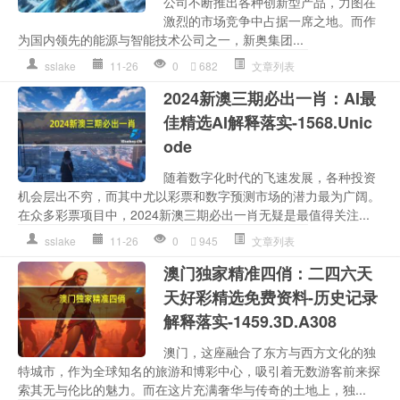
公司不断推出各种创新型产品，力图在
激烈的市场竞争中占据一席之地。而作
为国内领先的能源与智能技术公司之一，新奥集团...
sslake
11-26
0
682
文章列表
2024新澳三期必出一肖：AI最
佳精选AI解释落实-1568.Unic
ode
随着数字化时代的飞速发展，各种投资
机会层出不穷，而其中尤以彩票和数字预测市场的潜力最为广阔。
在众多彩票项目中，2024新澳三期必出一肖无疑是最值得关注...
sslake
11-26
0
945
文章列表
澳门独家精准四俏：二四六天
天好彩精选免费资料-历史记录
解释落实-1459.3D.A308
澳门，这座融合了东方与西方文化的独
特城市，作为全球知名的旅游和博彩中心，吸引着无数游客前来探
索其无与伦比的魅力。而在这片充满奢华与传奇的土地上，独...