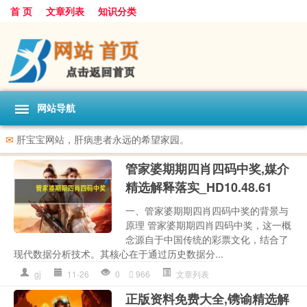
首 页
文章列表
知识分类
网站导航
✉
肝宝宝网站，肝病患者永远的希望家园。
管家婆期期四肖四码中奖,媒介
精选解释落实_HD10.48.61
一、管家婆期期四肖四码中奖的背景与
原理 管家婆期期四肖四码中奖，这一概
念源自于中国传统的彩票文化，结合了
现代数据分析技术。其核心在于通过历史数据分...
gj
11-26
0
966
文章列表
正版资料免费大全,镌谕精选解