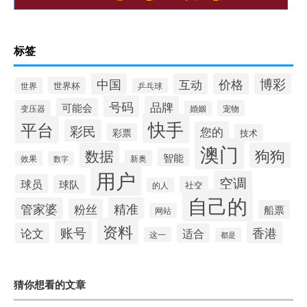
标签
博彩
中国
价格
互动
世界杯
世界
乒乓球
号码
品牌
可能会
变压器
宠物
婚姻
快手
平台
彩民
您的
彩票
技术
澳门
数据
狗狗
智能
新奥
效果
数字
用户
空调
球员
球队
社交
的人
自己的
管家婆
精准
粉丝
船票
网站
资料
账号
香港
论文
适合
这一
都是
猜你想看的文章