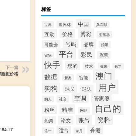
标签
中国
世界杯
世界
乒乓球
博彩
价格
互动
变压器
号码
品牌
可能会
婚姻
平台
彩民
彩票
宠物
快手
您的
技术
效果
下一篇
数字
澳门
保险柜价格
数据
智能
新奥
用户
狗狗
球员
球队
空调
管家婆
社交
的人
自己的
精准
粉丝
网站
资料
账号
论文
船票
香港
4.17
适合
这一
都是