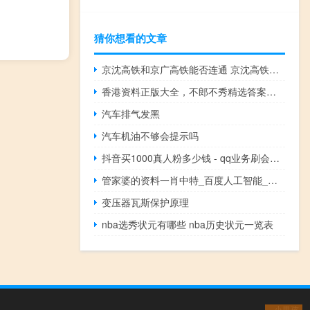
猜你想看的文章
京沈高铁和京广高铁能否连通 京沈高铁最新消息今日
香港资料正版大全，不郎不秀精选答案落实_网页版1.4
汽车排气发黑
汽车机油不够会提示吗
抖音买1000真人粉多少钱 - qq业务刷会员网站
管家婆的资料一肖中特_百度人工智能_安卓版636.64.98
变压器瓦斯保护原理
nba选秀状元有哪些 nba历史状元一览表
小男孩