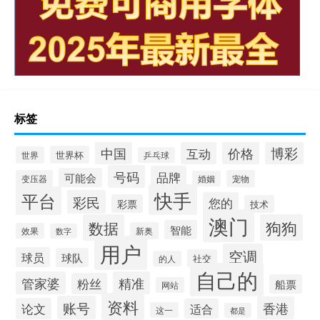
标签
博彩
中国
价格
互动
世界杯
世界
乒乓球
号码
品牌
可能会
变压器
宠物
婚姻
快手
平台
彩民
您的
彩票
技术
澳门
数据
狗狗
智能
新奥
效果
数字
用户
空调
球员
球队
社交
的人
自己的
管家婆
精准
粉丝
船票
网站
资料
账号
香港
论文
适合
这一
都是