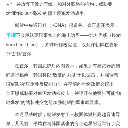
人”，并放弃了致力于统一和对外联络的机构，威胁要
对“哪怕0.001毫米”的领土侵犯发动战争。
朝鲜中央通讯社（KCNA）报道称，金正恩还表示，
平壤
不会承认两国事实上的海上边界——北方界线（Nort
hern Limit Line），并呼吁修改宪法，以允许朝鲜在战争
中“占领”首尔。
在首尔，韩国总统对内阁表示，如果拥有核武器的朝
鲜进行挑衅，韩国将以“数倍的力度”予以回击，并强调韩
国军队的“压倒性反应能力”。在平壤的年终政策会议上，
金正恩威胁要对韩国发动核攻击，并呼吁在他警告可能“随
时爆发”的武装冲突之前加强朝鲜的军事武器库。
本月早些时候，朝鲜发射了一枚固体燃料高超音速导
弹，几天前，平壤在与韩国紧张的海上边界附近举行了实