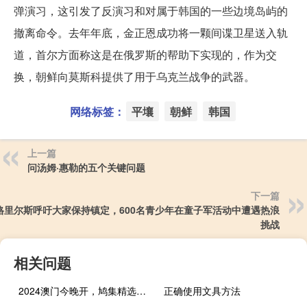
弹演习，这引发了反演习和对属于韩国的一些边境岛屿的
撤离命令。去年年底，金正恩成功将一颗间谍卫星送入轨
道，首尔方面称这是在俄罗斯的帮助下实现的，作为交
换，朝鲜向莫斯科提供了用于乌克兰战争的武器。
网络标签：
平壤
朝鲜
韩国
上一篇
问汤姆·惠勒的五个关键问题
下一篇
格里尔斯呼吁大家保持镇定，600名青少年在童子军活动中遭遇热浪
挑战
相关问题
2024澳门今晚开，鸠集精选答案落实_ZC410.295
正确使用文具方法