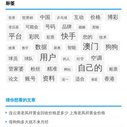
标签
博彩
中国
价格
互动
世界杯
世界
乒乓球
号码
品牌
可能会
变压器
宠物
婚姻
快手
平台
彩民
您的
彩票
技术
澳门
数据
狗狗
智能
新奥
效果
数字
用户
空调
球员
球队
社交
的人
自己的
管家婆
精准
粉丝
船票
网站
资料
账号
香港
论文
适合
这一
都是
猜你想看的文章
连云港老凤祥黄金回收价格是多少 上海老凤祥黄金价格
母狗狗多大就不来月经