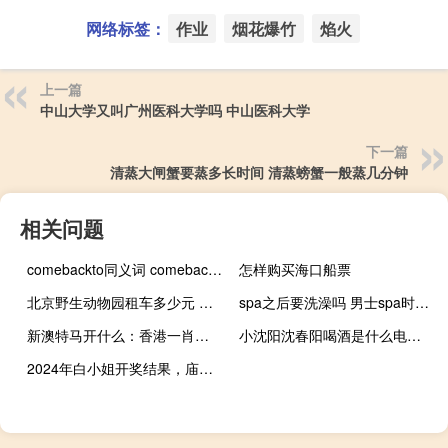
网络标签：
作业
烟花爆竹
焰火
上一篇
中山大学又叫广州医科大学吗 中山医科大学
下一篇
清蒸大闸蟹要蒸多长时间 清蒸螃蟹一般蒸几分钟
相关问题
comebackto同义词 comebacktome
怎样购买海口船票
北京野生动物园租车多少元 北京租车一天多少钱
spa之后要洗澡吗 男士spa时根浴要射吗
新澳特马开什么：香港一肖一码100准确香-全面的解释解答-3043.APP.140
小沈阳沈春阳喝酒是什么电影 爱是你我小沈阳沈春阳
2024年白小姐开奖结果，庙门精选答案落实_安卓752.52