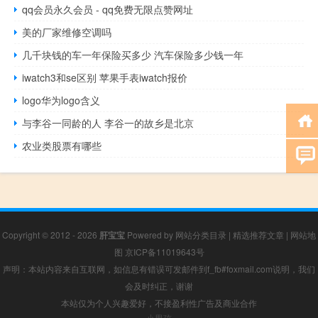
qq会员永久会员 - qq免费无限点赞网址
美的厂家维修空调吗
几千块钱的车一年保险买多少 汽车保险多少钱一年
iwatch3和se区别 苹果手表iwatch报价
logo华为logo含义
与李谷一同龄的人 李谷一的故乡是北京
农业类股票有哪些
Copyright © 2012 - 2026
肝宝宝
Powered by
网站分类目录
|
精选推荐文章
|
网站地
图
京ICP备11019643号
声明：本站内容来自互联网，如信息有错误可发邮件到f_fb#foxmail.com说明，我们
会及时纠正，谢谢
本站仅为个人兴趣爱好，不接盈利性广告及商业合作
小男孩