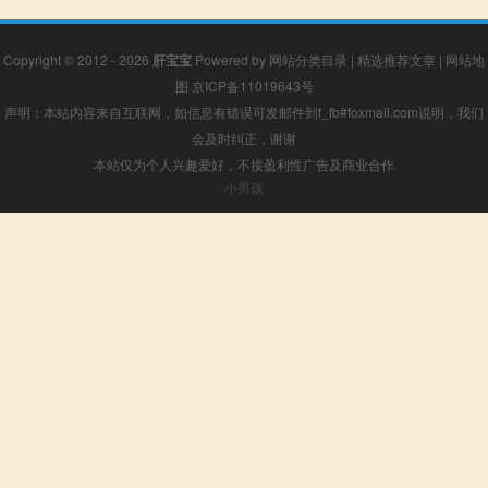
Copyright © 2012 - 2026
肝宝宝
Powered by
网站分类目录
|
精选推荐文章
|
网站地
图
京ICP备11019643号
声明：本站内容来自互联网，如信息有错误可发邮件到f_fb#foxmail.com说明，我们
会及时纠正，谢谢
本站仅为个人兴趣爱好，不接盈利性广告及商业合作
小男孩