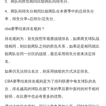
3、两队间胜负相同比较两队间得失分。
4、两队间得失分相同比较两队在本赛季中的总得失分
率，得失分率=总得分/总失分。
cba赛季结束排名规则？
排名规则为：首先按照常规赛战绩排名，如果两支球队战
绩相同，则比较两队之间的胜负关系，如果还是相同就比
较两队在同一分区的战绩，最后采用得失分差来决定排
名。
如果仍无法排出名次，则采用抽签的方式决定排名。
CBA赛季结束排名规则是为了排列联赛中每支球队的名
次，排名越高的球队在接下来的季后赛中面对的对手相对
较弱，在比赛中也会有更多的优势。