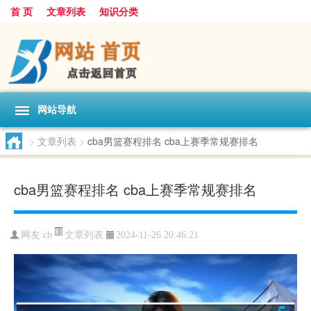
首 页
文章列表
知识分类
网站导航
>
文章列表
>
cba男篮赛程排名 cba上赛季常规赛排名
cba男篮赛程排名 cba上赛季常规赛排名
文章列表
网友:
cb
2024-11-26 20:46:21