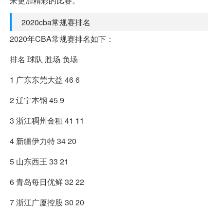
来更加精彩的比赛。
2020cba常规赛排名
2020年CBA常规赛排名如下：
排名 球队 胜场 负场
1 广东东莞大益 46 6
2 辽宁本钢 45 9
3 浙江稠州金租 41 11
4 新疆伊力特 34 20
5 山东西王 33 21
6 青岛每日优鲜 32 22
7 浙江广厦控股 30 20