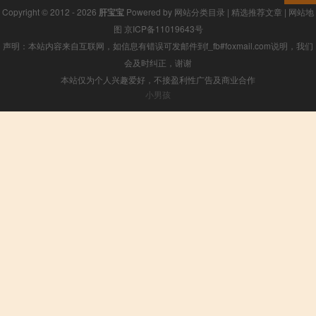
Copyright © 2012 - 2026
肝宝宝
Powered by
网站分类目录
|
精选推荐文章
|
网站地
图
京ICP备11019643号
声明：本站内容来自互联网，如信息有错误可发邮件到f_fb#foxmail.com说明，我们
会及时纠正，谢谢
本站仅为个人兴趣爱好，不接盈利性广告及商业合作
小男孩