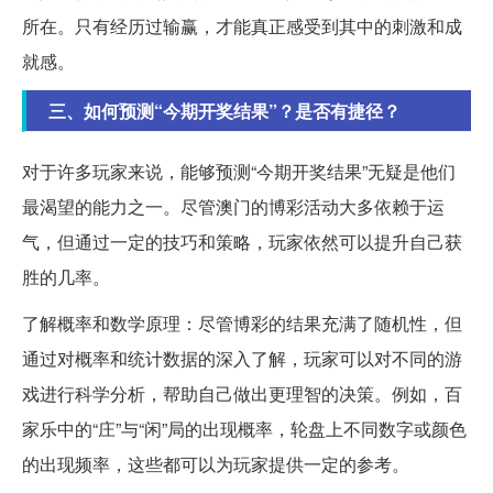
所在。只有经历过输赢，才能真正感受到其中的刺激和成
就感。
三、如何预测“今期开奖结果”？是否有捷径？
对于许多玩家来说，能够预测“今期开奖结果”无疑是他们
最渴望的能力之一。尽管澳门的博彩活动大多依赖于运
气，但通过一定的技巧和策略，玩家依然可以提升自己获
胜的几率。
了解概率和数学原理：尽管博彩的结果充满了随机性，但
通过对概率和统计数据的深入了解，玩家可以对不同的游
戏进行科学分析，帮助自己做出更理智的决策。例如，百
家乐中的“庄”与“闲”局的出现概率，轮盘上不同数字或颜色
的出现频率，这些都可以为玩家提供一定的参考。