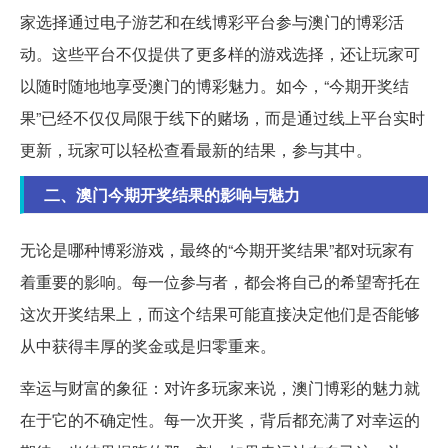
家选择通过电子游艺和在线博彩平台参与澳门的博彩活
动。这些平台不仅提供了更多样的游戏选择，还让玩家可
以随时随地地享受澳门的博彩魅力。如今，“今期开奖结
果”已经不仅仅局限于线下的赌场，而是通过线上平台实时
更新，玩家可以轻松查看最新的结果，参与其中。
二、澳门今期开奖结果的影响与魅力
无论是哪种博彩游戏，最终的“今期开奖结果”都对玩家有
着重要的影响。每一位参与者，都会将自己的希望寄托在
这次开奖结果上，而这个结果可能直接决定他们是否能够
从中获得丰厚的奖金或是归零重来。
幸运与财富的象征：对许多玩家来说，澳门博彩的魅力就
在于它的不确定性。每一次开奖，背后都充满了对幸运的