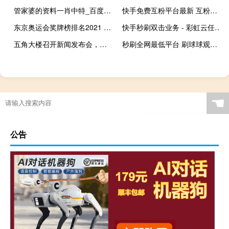
管家婆的资料一肖中特_百度人工智能_安卓版636.64.98
快手免费互粉平台最新 互粉大厅(快手免费互粉软件安卓2020可用)
东京奥运会奖牌榜排名2021 东京奥运会奖牌榜腾讯网
快手秒刷双击业务 - 彩虹云任务秒赞
五角大楼召开新闻发布会，军方高层赴德参与乌克兰援助讨论｜PBS新闻
秒刷全网最低平台 刷球球观战的网站全网最低(球球刷观战网站最便宜)
☚
公告