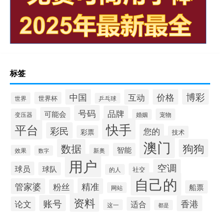
标签
博彩
中国
价格
互动
世界杯
世界
乒乓球
号码
品牌
可能会
变压器
宠物
婚姻
快手
平台
彩民
您的
彩票
技术
澳门
数据
狗狗
智能
新奥
效果
数字
用户
空调
球员
球队
社交
的人
自己的
管家婆
精准
粉丝
船票
网站
资料
账号
香港
论文
适合
这一
都是